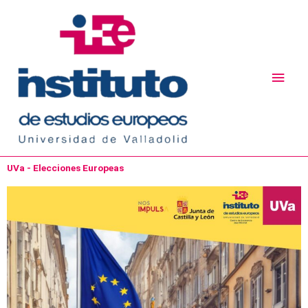
Ir
Men
al
princ
contenido
UVa - Elecciones Europeas