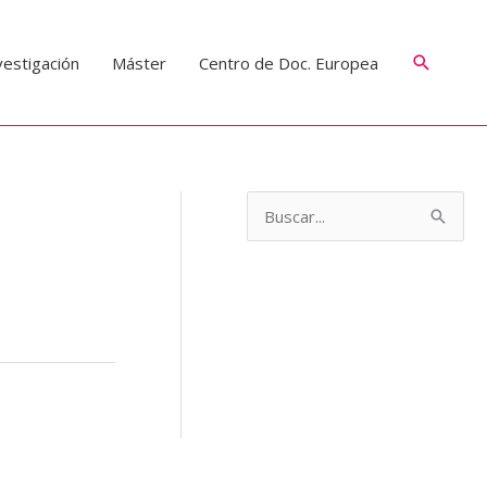
Buscar
vestigación
Máster
Centro de Doc. Europea
B
u
s
c
a
r
p
o
r